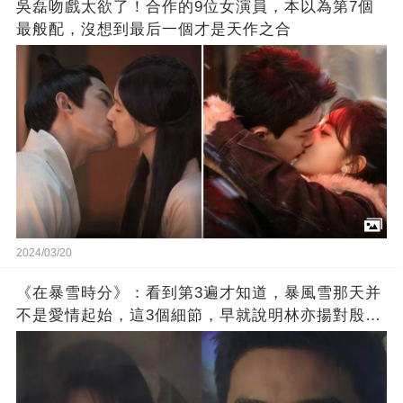
吳磊吻戲太欲了！合作的9位女演員，本以為第7個
最般配，沒想到最后一個才是天作之合
2024/03/20
《在暴雪時分》：看到第3遍才知道，暴風雪那天并
不是愛情起始，這3個細節，早就說明林亦揚對殷果
別有用心了