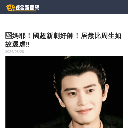
🆘媽耶！國超新劇好帥！居然比周生如
故還虐‼️
2024/03/20