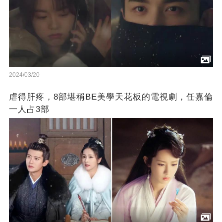
2024/03/20
虐得肝疼，8部堪稱BE美學天花板的電視劇，任嘉倫
一人占3部