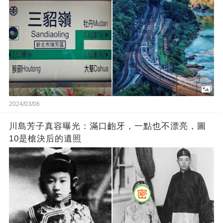
2024/03/06
川島芳子真容曝光：滿口齙牙，一點也不漂亮，圖
10是槍決后的遺照