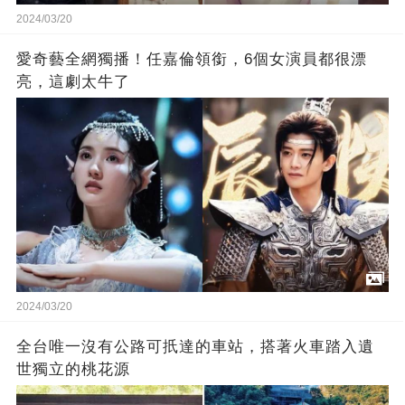
2024/03/20
愛奇藝全網獨播！任嘉倫領銜，6個女演員都很漂
亮，這劇太牛了
2024/03/20
全台唯一沒有公路可扺達的車站，搭著火車踏入遺
世獨立的桃花源